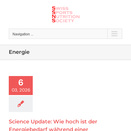
Skip
to
content
Navigation ...
Energie
6
03, 2026
Science Update: Wie hoch ist der
Energiebedarf während einer