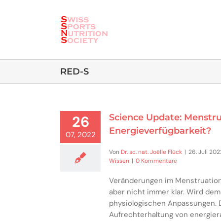
Skip
to
content
RED-S
Science Update: Menstru
26
Energieverfügbarkeit?
07, 2022
Von
Dr. sc. nat. Joëlle Flück
|
26. Juli 202
Wissen
|
0 Kommentare
Veränderungen im Menstruationsz
aber nicht immer klar. Wird dem
physiologischen Anpassungen. Da
Aufrechterhaltung von energie