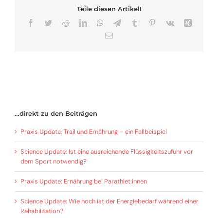
Teile diesen Artikel!
Facebook
Twitter
Reddit
LinkedIn
WhatsApp
Telegram
Tumblr
Pinterest
Vk
Xing
E-
Mail
…direkt zu den Beiträgen
Praxis Update: Trail und Ernährung – ein Fallbeispiel
Science Update: Ist eine ausreichende Flüssigkeitszufuhr vor
dem Sport notwendig?
Praxis Update: Ernährung bei Parathlet:innen
Science Update: Wie hoch ist der Energiebedarf während einer
Rehabilitation?