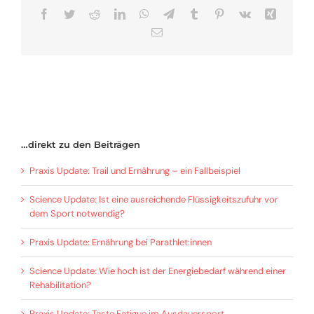
Facebook
Twitter
Reddit
LinkedIn
WhatsApp
Telegram
Tumblr
Pinterest
Vk
Xing
E-
Mail
…direkt zu den Beiträgen
Praxis Update: Trail und Ernährung – ein Fallbeispiel
Science Update: Ist eine ausreichende Flüssigkeitszufuhr vor
dem Sport notwendig?
Praxis Update: Ernährung bei Parathlet:innen
Science Update: Wie hoch ist der Energiebedarf während einer
Rehabilitation?
Praxis Update: Taste Fatigue im Ausdauersport