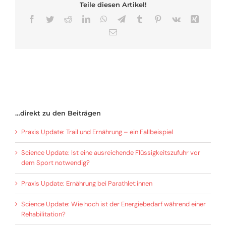
Teile diesen Artikel!
Facebook
Twitter
Reddit
LinkedIn
WhatsApp
Telegram
Tumblr
Pinterest
Vk
Xing
E-
Mail
…direkt zu den Beiträgen
Praxis Update: Trail und Ernährung – ein Fallbeispiel
Science Update: Ist eine ausreichende Flüssigkeitszufuhr vor
dem Sport notwendig?
Praxis Update: Ernährung bei Parathlet:innen
Science Update: Wie hoch ist der Energiebedarf während einer
Rehabilitation?