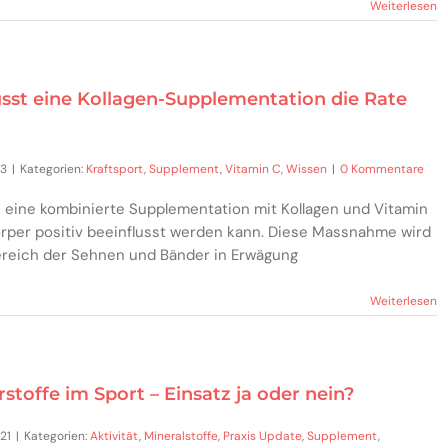
Weiterlesen
usst eine Kollagen-Supplementation die Rate
23
|
Kategorien:
Kraftsport
,
Supplement
,
Vitamin C
,
Wissen
|
0 Kommentare
 eine kombinierte Supplementation mit Kollagen und Vitamin
örper positiv beeinflusst werden kann. Diese Massnahme wird
Bereich der Sehnen und Bänder in Erwägung
Weiterlesen
stoffe im Sport – Einsatz ja oder nein?
021
|
Kategorien:
Aktivität
,
Mineralstoffe
,
Praxis Update
,
Supplement
,