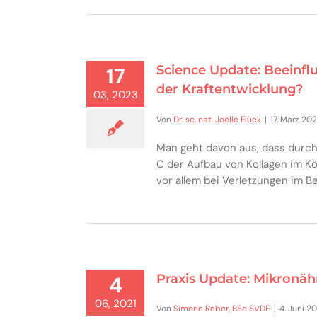
Science Update: Beeinfl
17
der Kraftentwicklung?
03, 2023
Von
Dr. sc. nat. Joëlle Flück
|
17. März 20
Man geht davon aus, dass durch
C der Aufbau von Kollagen im K
vor allem bei Verletzungen im 
Praxis Update: Mikronähr
4
06, 2021
Von
Simone Reber, BSc SVDE
|
4. Juni 2