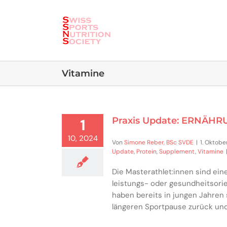
Skip
to
content
Vitamine
Praxis Update: ERNÄH
1
10, 2024
Von
Simone Reber, BSc SVDE
|
1. Oktobe
Update
,
Protein
,
Supplement
,
Vitamine
Die Masterathlet:innen sind ein
leistungs- oder gesundheitsorie
haben bereits in jungen Jahren
längeren Sportpause zurück un