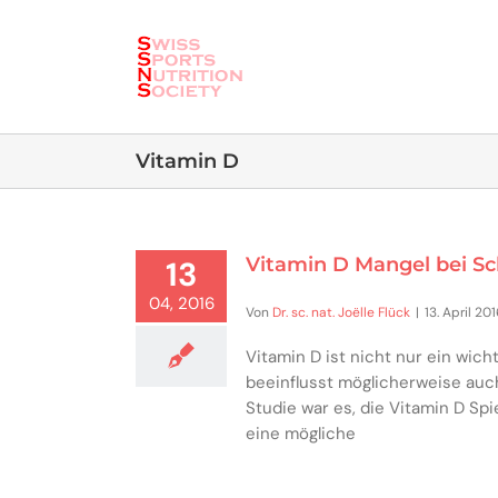
Skip
to
content
Vitamin D
Vitamin D Mangel bei Sch
13
04, 2016
Von
Dr. sc. nat. Joëlle Flück
|
13. April 20
Vitamin D ist nicht nur ein wic
beeinflusst möglicherweise auch
Studie war es, die Vitamin D Spi
eine mögliche