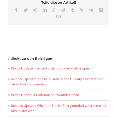
Teile diesen Artikel!
Facebook
Twitter
Reddit
LinkedIn
WhatsApp
Telegram
Tumblr
Pinterest
Vk
Xing
E-
Mail
…direkt zu den Beiträgen
Praxis Update: Trail und Ernährung – ein Fallbeispiel
Science Update: Ist eine ausreichende Flüssigkeitszufuhr vor
dem Sport notwendig?
Praxis Update: Ernährung bei Parathlet:innen
Science Update: Wie hoch ist der Energiebedarf während einer
Rehabilitation?