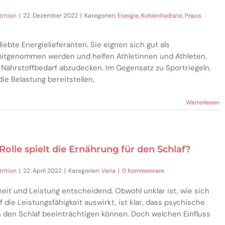
rition
|
22. Dezember 2022
|
Kategorien:
Energie
,
Kohlenhydrate
,
Praxis
liebte Energielieferanten. Sie eignen sich gut als
mitgenommen werden und helfen Athletinnen und Athleten,
 Nährstoffbedarf abzudecken. Im Gegensatz zu Sportriegeln,
die Belastung bereitstellen,
Weiterlesen
 Rolle spielt die Ernährung für den Schlaf?
rition
|
22. April 2022
|
Kategorien:
Varia
|
0 Kommentare
eit und Leistung entscheidend. Obwohl unklar ist, wie sich
f die Leistungsfähigkeit auswirkt, ist klar, dass psychische
n den Schlaf beeinträchtigen können. Doch welchen Einfluss