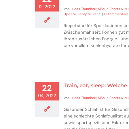
12, 2022
Von
Lucas Thurnherr, MSc in Sports & Nut
Update
,
Rezepte
,
Varia
|
0 Kommentare
Riegel sind für Sportler:innen be
Zwischenmahlzeit, können gut 
ihren zusätzlichen Energie- und
die vor allem Kohlenhydrate für 
Train, eat, sleep: Welche
22
04, 2022
Von
Lucas Thurnherr, MSc in Sports & Nut
Gesunder Schlaf ist für Gesundh
eine schlechte Schlafqualität au
sowie sportspezifische Faktore