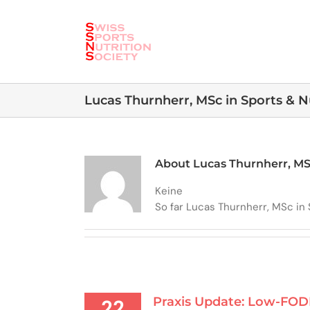
Skip
to
content
Lucas Thurnherr, MSc in Sports & N
About Lucas Thurnherr, MSc
Keine
So far Lucas Thurnherr, MSc in 
Praxis Update: Low-FOD
22