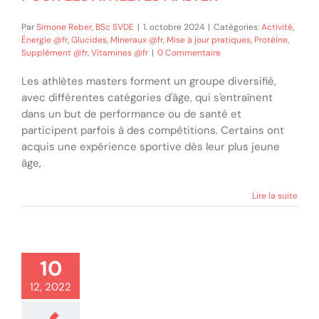
Par
Simone Reber, BSc SVDE
|
1. octobre 2024
|
Catégories:
Activité
,
Énergie @fr
,
Glucides
,
Mineraux @fr
,
Mise à jour pratiques
,
Protéine
,
Supplément @fr
,
Vitamines @fr
|
0 Commentaire
Les athlètes masters forment un groupe diversifié,
avec différentes catégories d'âge, qui s'entraînent
dans un but de performance ou de santé et
participent parfois à des compétitions. Certains ont
acquis une expérience sportive dès leur plus jeune
âge,
Lire la suite
10
12, 2022