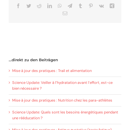
Facebook
Twitter
Reddit
LinkedIn
WhatsApp
Telegram
Tumblr
Pinterest
Vk
Xing
Email
…direkt zu den Beiträgen
Mise à jour des pratiques : Trail et alimentation
Science Update: Veiller à l’hydratation avant l’effort, est-ce
bien nécessaire ?
Mise à jour des pratiques : Nutrition chez les para-athlètes
Science Update: Quels sont les besoins énergétiques pendant
une rééducation ?
Mise à jour des pratiques : fatigue gustative (taste fatigue)