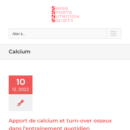
Skip
to
content
Aller à...
Calcium
10
12, 2022
Apport de calcium et turn-over osseux
dans l’entraînement quotidien