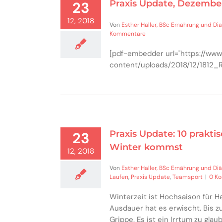
Praxis Update, Dezembe
23
12, 2018
Von
Esther Haller, BSc Ernährung und Diä
Kommentare
[pdf-embedder url="https://www
content/uploads/2018/12/1812_
Praxis Update: 10 prakti
23
Winter kommst
12, 2018
Von
Esther Haller, BSc Ernährung und Diä
Laufen
,
Praxis Update
,
Teamsport
|
0 K
Winterzeit ist Hochsaison für 
Ausdauer hat es erwischt. Bis z
Grippe. Es ist ein Irrtum zu gla