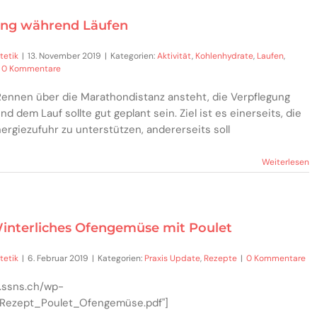
gung während Läufen
tetik
|
13. November 2019
|
Kategorien:
Aktivität
,
Kohlenhydrate
,
Laufen
,
0 Kommentare
Rennen über die Marathondistanz ansteht, die Verpflegung
 dem Lauf sollte gut geplant sein. Ziel ist es einerseits, die
ergiezufuhr zu unterstützen, andererseits soll
Weiterlesen
Winterliches Ofengemüse mit Poulet
tetik
|
6. Februar 2019
|
Kategorien:
Praxis Update
,
Rezepte
|
0 Kommentare
.ssns.ch/wp-
_Rezept_Poulet_Ofengemüse.pdf"]