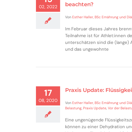
beachten?
02, 2022
Von
Esther Haller, BSc Ernährung und Diä
Im Februar dieses Jahres brennt
Teilnahme ist für Athlet:innen d
unterschätzen sind die (lange) 
und das ungewohnte
Praxis Update: Flüssigke
17
08, 2020
Von
Esther Haller, BSc Ernährung und Diä
Belastung
,
Praxis Update
,
Vor der Belast
Eine ungenügende Flüssigkeits
können zu einer Dehydration und