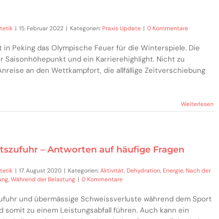
tetik
|
15. Februar 2022
|
Kategorien:
Praxis Update
|
0 Kommentare
 in Peking das Olympische Feuer für die Winterspiele. Die
er Saisonhöhepunkt und ein Karrierehighlight. Nicht zu
Anreise an den Wettkampfort, die allfällige Zeitverschiebung
Weiterlesen
itszufuhr – Antworten auf häufige Fragen
tetik
|
17. August 2020
|
Kategorien:
Aktivität
,
Dehydration
,
Energie
,
Nach der
ung
,
Während der Belastung
|
0 Kommentare
zufuhr und übermässige Schweissverluste während dem Sport
 somit zu einem Leistungsabfall führen. Auch kann ein