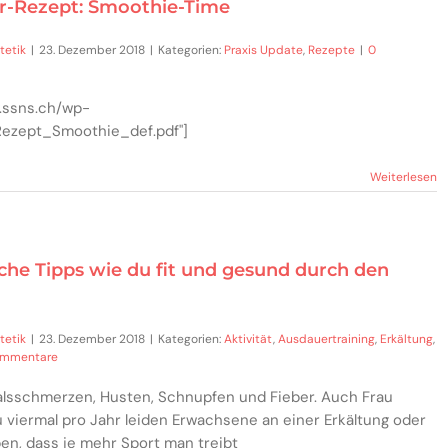
r-Rezept: Smoothie-Time
tetik
|
23. Dezember 2018
|
Kategorien:
Praxis Update
,
Rezepte
|
0
.ssns.ch/wp-
Rezept_Smoothie_def.pdf"]
Weiterlesen
sche Tipps wie du fit und gesund durch den
tetik
|
23. Dezember 2018
|
Kategorien:
Aktivität
,
Ausdauertraining
,
Erkältung
,
ommentare
Halsschmerzen, Husten, Schnupfen und Fieber. Auch Frau
u viermal pro Jahr leiden Erwachsene an einer Erkältung oder
uben, dass je mehr Sport man treibt