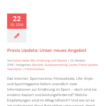
22
10, 2018
Praxis Update: Unser neues Angebot
Von
Esther Haller, BSc Ernährung und Diätetik
|
22. Oktober
2018
|
Kategorien:
Aktivität
,
Ausdauertraining
,
Laufen
,
Praxis Update
,
Teamsport
|
0 Kommentare
Das Internet, Sportvereine, Fitnessklubs, Life-Style-
und Sportmagazine liefern unendlich viele
Informationen zur Ernährung im Sport – doch sind sie
evidenz-basiert und leistungsfördernd? Welche
Empfehlungen sind im Alltag hilfreich? Und wie ist es
am einfachsten diese Ratschläge umzusetzen, damit