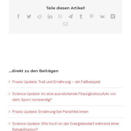
Teile diesen Artikel!
Facebook
Twitter
Reddit
LinkedIn
WhatsApp
Telegram
Tumblr
Pinterest
Vk
Xing
E-
Mail
…direkt zu den Beiträgen
Praxis Update: Trail und Ernährung – ein Fallbeispiel
Science Update: Ist eine ausreichende Flüssigkeitszufuhr vor
dem Sport notwendig?
Praxis Update: Ernährung bei Parathlet:innen
Science Update: Wie hoch ist der Energiebedarf während einer
Rehabilitation?