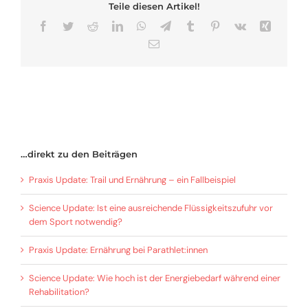
Teile diesen Artikel!
Facebook
Twitter
Reddit
LinkedIn
WhatsApp
Telegram
Tumblr
Pinterest
Vk
Xing
E-
Mail
…direkt zu den Beiträgen
Praxis Update: Trail und Ernährung – ein Fallbeispiel
Science Update: Ist eine ausreichende Flüssigkeitszufuhr vor
dem Sport notwendig?
Praxis Update: Ernährung bei Parathlet:innen
Science Update: Wie hoch ist der Energiebedarf während einer
Rehabilitation?