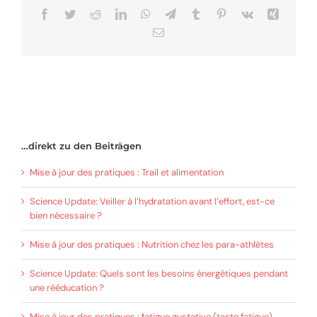
Facebook
Twitter
Reddit
LinkedIn
WhatsApp
Telegram
Tumblr
Pinterest
Vk
Xing
Email
…direkt zu den Beiträgen
Mise à jour des pratiques : Trail et alimentation
Science Update: Veiller à l’hydratation avant l’effort, est-ce
bien nécessaire ?
Mise à jour des pratiques : Nutrition chez les para-athlètes
Science Update: Quels sont les besoins énergétiques pendant
une rééducation ?
Mise à jour des pratiques : fatigue gustative (taste fatigue)