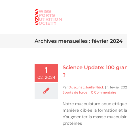
Skip
to
content
Archives mensuelles :
février 2024
Science Update: 100 gram
1
?
02, 2024
Par
Dr. sc. nat. Joëlle Flück
|
1. février 20
Sports de force
|
0 Commentaire
Notre musculature squelettique e
manière ciblée la formation et 
d'augmenter la masse musculaire.
protéines