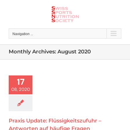
Skip
to
content
Navigation ...
Monthly Archives:
August 2020
17
08, 2020
Praxis Update: Flüssigkeitszufuhr –
Antworten auf häufige Fragen