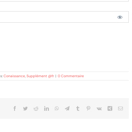
s:
Conaissance
,
Supplément @fr
|
0 Commentaire
Facebook
Twitter
Reddit
LinkedIn
WhatsApp
Telegram
Tumblr
Pinterest
Vk
Xing
Emai