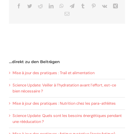
Facebook
Twitter
Reddit
LinkedIn
WhatsApp
Telegram
Tumblr
Pinterest
Vk
Xing
Email
…direkt zu den Beiträgen
Mise à jour des pratiques : Trail et alimentation
Science Update: Veiller à l’hydratation avant l’effort, est-ce
bien nécessaire ?
Mise à jour des pratiques : Nutrition chez les para-athlètes
Science Update: Quels sont les besoins énergétiques pendant
une rééducation ?
Mise à jour des pratiques : fatigue gustative (taste fatigue)