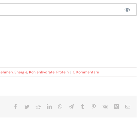
nehmen
,
Energie
,
Kohlenhydrate
,
Protein
|
0 Kommentare
Facebook
Twitter
Reddit
LinkedIn
WhatsApp
Telegram
Tumblr
Pinterest
Vk
Xing
E-
Mail