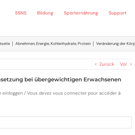
SSNS
Bildung
Sporternährung
Support
tseite
│
Abnehmen
,
Energie
,
Kohlenhydrate
,
Protein
│
Veränderung der Kör
Zurück
Vor
setzung bei übergewichtigen Erwachsenen
ite einloggen / Vous devez vous connecter pour accéder à