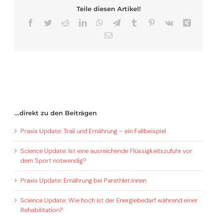
Teile diesen Artikel!
Facebook
Twitter
Reddit
LinkedIn
WhatsApp
Telegram
Tumblr
Pinterest
Vk
Xing
E-
Mail
…direkt zu den Beiträgen
Praxis Update: Trail und Ernährung – ein Fallbeispiel
Science Update: Ist eine ausreichende Flüssigkeitszufuhr vor
dem Sport notwendig?
Praxis Update: Ernährung bei Parathlet:innen
Science Update: Wie hoch ist der Energiebedarf während einer
Rehabilitation?