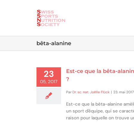
Skip
to
content
bêta-alanine
Est-ce que la bêta-alani
23
?
05, 2017
Par
Dr. sc. nat. Joëlle Flück
|
23. mai 2017
Est-ce que la bêta-alanine amél
un sport d'équipe, qui se caract
raison pour laquelle on trouve 