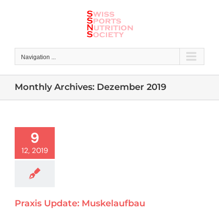
Skip
to
content
Navigation ...
Monthly Archives:
Dezember 2019
9
12, 2019
Praxis Update: Muskelaufbau