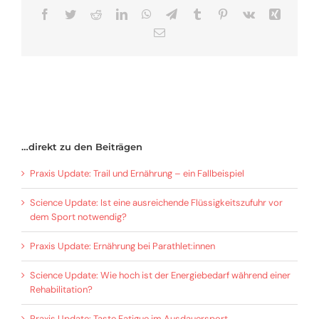
Facebook
Twitter
Reddit
LinkedIn
WhatsApp
Telegram
Tumblr
Pinterest
Vk
Xing
E-
Mail
…direkt zu den Beiträgen
Praxis Update: Trail und Ernährung – ein Fallbeispiel
Science Update: Ist eine ausreichende Flüssigkeitszufuhr vor
dem Sport notwendig?
Praxis Update: Ernährung bei Parathlet:innen
Science Update: Wie hoch ist der Energiebedarf während einer
Rehabilitation?
Praxis Update: Taste Fatigue im Ausdauersport