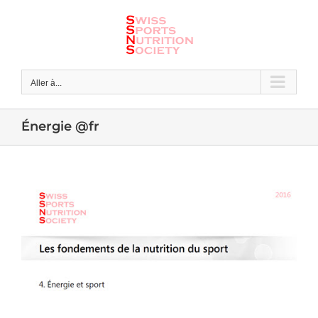
Skip
to
content
Aller à...
Énergie @fr