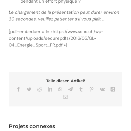
pendant un effort physique ?
Le chargement de la présentation peut durer environ
30 secondes, veuillez patienter s’il vous plaît …
[pdf-embedder url= »https://www.ssns.ch/wp-
content/uploads/securepdfs/2016/05/GL-
04_Energie_Sport_FR.pdf »]
Teile diesen Artikel!
Facebook
Twitter
Reddit
LinkedIn
WhatsApp
Telegram
Tumblr
Pinterest
Vk
Xing
Email
Projets connexes