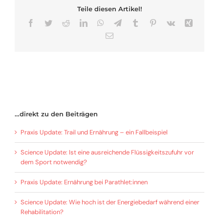
Teile diesen Artikel!
Facebook
Twitter
Reddit
LinkedIn
WhatsApp
Telegram
Tumblr
Pinterest
Vk
Xing
E-
Mail
…direkt zu den Beiträgen
Praxis Update: Trail und Ernährung – ein Fallbeispiel
Science Update: Ist eine ausreichende Flüssigkeitszufuhr vor
dem Sport notwendig?
Praxis Update: Ernährung bei Parathlet:innen
Science Update: Wie hoch ist der Energiebedarf während einer
Rehabilitation?