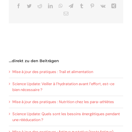
Facebook
Twitter
Reddit
LinkedIn
WhatsApp
Telegram
Tumblr
Pinterest
Vk
Xing
Email
…direkt zu den Beiträgen
Mise à jour des pratiques : Trail et alimentation
Science Update: Veiller à l’hydratation avant l’effort, est-ce
bien nécessaire ?
Mise à jour des pratiques : Nutrition chez les para-athlètes
Science Update: Quels sont les besoins énergétiques pendant
une rééducation ?
Mise à jour des pratiques : fatigue gustative (taste fatigue)