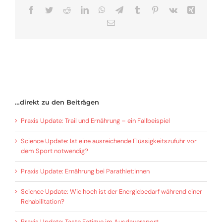
Facebook
Twitter
Reddit
LinkedIn
WhatsApp
Telegram
Tumblr
Pinterest
Vk
Xing
E-
Mail
…direkt zu den Beiträgen
Praxis Update: Trail und Ernährung – ein Fallbeispiel
Science Update: Ist eine ausreichende Flüssigkeitszufuhr vor
dem Sport notwendig?
Praxis Update: Ernährung bei Parathlet:innen
Science Update: Wie hoch ist der Energiebedarf während einer
Rehabilitation?
Praxis Update: Taste Fatigue im Ausdauersport