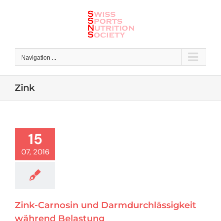
Skip
to
content
Navigation ...
Zink
15
07, 2016
Zink-Carnosin und Darmdurchlässigkeit
während Belastung