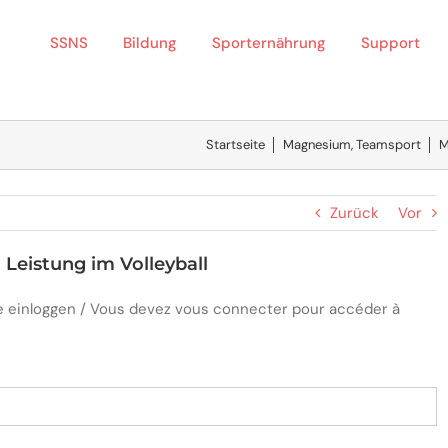
SSNS
Bildung
Sporternährung
Support
Startseite
│
Magnesium
,
Teamsport
│
M
Zurück
Vor
eistung im Volleyball
ite einloggen / Vous devez vous connecter pour accéder à