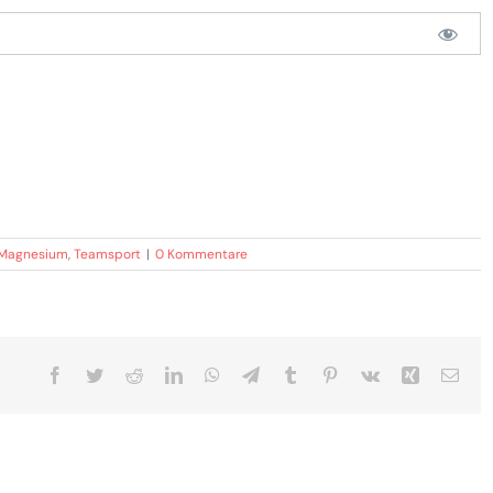
Magnesium
,
Teamsport
|
0 Kommentare
Facebook
Twitter
Reddit
LinkedIn
WhatsApp
Telegram
Tumblr
Pinterest
Vk
Xing
E-
Mail