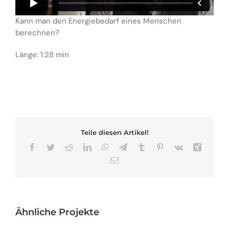
Kann man den Energiebedarf eines Menschen
berechnen?
Länge: 1:28 min
Teile diesen Artikel!
Facebook
Twitter
Reddit
LinkedIn
WhatsApp
Telegram
Tumblr
Pinterest
Vk
Xing
E-
Mail
Ähnliche Projekte