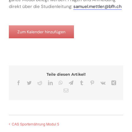
direkt über die Studienleitung:
samuel.mettler@bfh.ch
Zum Kalender hinzufügen
Teile diesen Artikel!
Facebook
Twitter
Reddit
LinkedIn
WhatsApp
Telegram
Tumblr
Pinterest
Vk
Xing
E-
Mail
CAS Sporternährung Modul 5